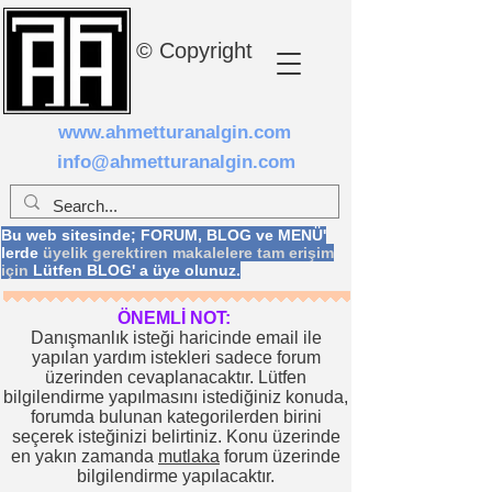
© Copyright
www.ahmetturanalgin.com
info@ahmetturanalgin.com
Bu web sitesinde; FORUM, BLOG ve MENÜ'
lerde
üyelik gerektiren makalelere tam erişim
için
Lütfen BLOG' a üye olunuz.
ÖNEMLİ NOT:
Danışmanlık isteği haricinde email ile
yapılan yardım istekleri sadece forum
üzerinden cevaplanacaktır. Lütfen
bilgilendirme yapılmasını istediğiniz konuda,
forumda bulunan kategorilerden birini
seçerek isteğinizi belirtiniz. Konu üzerinde
en yakın zamanda
mutlaka
forum üzerinde
bilgilendirme yapılacaktır.