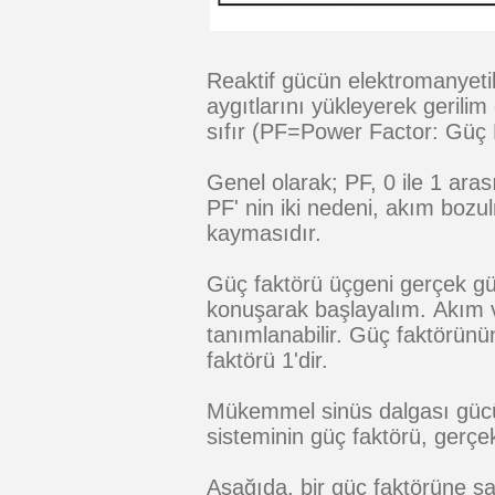
Reaktif gücün elektromanyetik
aygıtlarını yükleyerek geril
sıfır (PF=Power Factor: Güç 
Genel olarak; PF, 0 ile 1 arası
PF' nin iki nedeni, akım bozu
kaymasıdır.
Güç faktörü üçgeni gerçek güç
konuşarak başlayalım. Akım ve
tanımlanabilir. Güç faktörünü
faktörü 1'dir.
Mükemmel sinüs dalgası gücüne
sisteminin güç faktörü, gerçe
Aşağıda, bir güç faktörüne sah