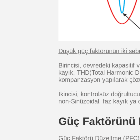
Düşük güç faktörünün iki sebe
Birincisi, devredeki kapasiti
kayık, THD(Total Harmonic Di
kompanzasyon yapılarak çözü
İkincisi, kontrolsüz doğrultu
non-Sinüzoidal, faz kayık ya 
Güç Faktörünü N
Güç Faktörü Düzeltme (PFC), e