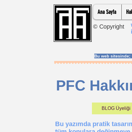
Ana Sayfa
Ha
© Copyright
Bu web sitesinde
PFC Hakkı
BLOG Üyeliği İç
Bu yazımda pratik tasar
tüm
konulara değinmeye ça