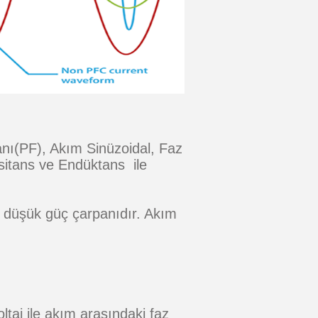
panı(PF), Akım Sinüzoidal, Faz
sitans ve Endüktans ile
ğu düşük güç çarpanıdır. Akım
taj ile akım arasındaki faz