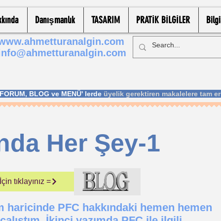
kkında
Danışmanlık
TASARIM
PRATİK BİLGİLER
Bilg
www.ahmetturanalgin.com
info@ahmetturanalgin.com
; FORUM, BLOG ve MENÜ' lerde
üyelik gerektiren makalelere tam er
nda Her Şey-1
in tıklayınız =
ım haricinde PFC hakkındaki hemen hemen
lıştım. İkinci yazımda PFC ile ilgili