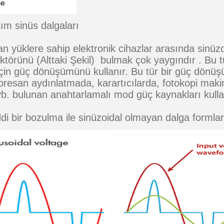
kım sinüs dalgaları
yüklere sahip elektronik cihazlar arasında sinüzo
örünü (Alttaki Şekil) bulmak çok yaygındır . Bu tür
 için güç dönüşümünü kullanır. Bu tür bir güç dönüşü
loresan aydınlatmada, karartıcılarda, fotokopi makine
 vb. bulunan anahtarlamalı mod güç kaynakları kullan
i bir bozulma ile sinüzoidal olmayan dalga formlar