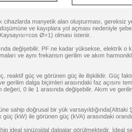
 cihazlarda manyetik alan oluşturması, gereksiz yer
im düşümüne ve kayıplara yol açması nedeniyle şebe
Kaysayısı=cos Ø=1) olması istenir.
nda değişebilir. PF ne kadar yüksekse, elektrik o kad
lmaları ve aynı frekansın gerilim ve akım harmonikl
, reaktif güç ve görünen güç ile ilişkilidir. Güç fa
 gerilim dalga biçimleri arasındaki faz açısını te
n değeri, 0 ile 1 arasında değişebilir. Akım ve geri
 sahip doğrusal bir yük varsayıldığında(Alttaki Şek
k güç (kW) ile görünen güç (kVA) arasındaki orandı
ip ideal sinüzoidal dalgalar görülmektedir. İdeal sin