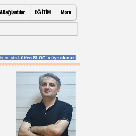
i&Bağlantılar
EĞİTİM
More
işim için
Lütfen BLOG' a üye olunuz.