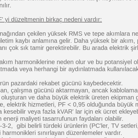
ılır.
 yi düzeltmenin birkaç nedeni vardır:
aynağından çekilen yüksek RMS ve tepe akımlara ned
 iletim kaybı anlamına gelir. Daha yüksek bir akım,
nı çok sık tamir gerektirebilir. Bu arada elektrik şirk
 akım harmoniklerine neden olur ve bu potansiyel ol
mada veya herhangi bir aydınlatmada kullanılacaksa
ürün pazardaki rekabet gücünü kaybedecektir.
şan, çalışma gücünü aktarmayan, ancak kablolama
k oluşturan ve daha büyük elektrik üreten ekipman 
e, elektrik hizmetleri, PF < 0,95 olduğunda büyük m
a kesebilir veya fazla kVAR' lar için ek ücret ekleyeb
 enerji maliyeti tasarrufunun faydaları olabilir.
2, gibi belirli türdeki ürünlerin (PC'ler, TV setleri
 harmonikleri sınırlayan düzenlemeler vardır.