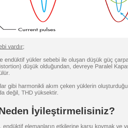
bi vardır;
f ve endüktif yükler sebebi ile oluşan düşük güç çar
stortion) düşük olduğundan, devreye Paralel Kapa
lür.
cular gibi harmonikli akım çeken yüklerin oluşturdu
da değil, THD yüksektir.
eden İyileştirmelisiniz?
ndüktif elemanların etkilerine karşı koymak ve vol