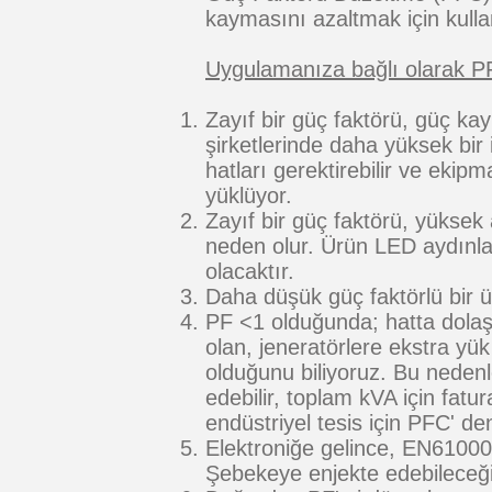
kaymasını azaltmak için kullan
Uygulamanıza bağlı olarak PF'
Zayıf bir güç faktörü, güç k
şirketlerinde daha yüksek bir
hatları gerektirebilir ve ekipma
yüklüyor.
Zayıf bir güç faktörü, yüksek
neden olur. Ürün LED aydınlat
olacaktır.
Daha düşük güç faktörlü bir 
PF <1 olduğunda; hatta dola
olan, jeneratörlere ekstra yü
olduğunu biliyoruz. Bu nedenl
edebilir, toplam kVA için fatur
endüstriyel tesis için PFC' den
Elektroniğe gelince, EN61000-3-
Şebekeye enjekte edebileceği