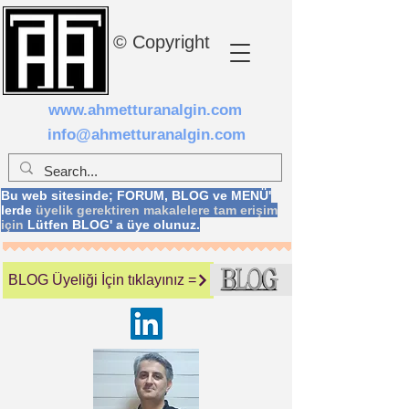
© Copyright
www.ahmetturanalgin.com
info@ahmetturanalgin.com
Bu web sitesinde; FORUM, BLOG ve MENÜ'
lerde
üyelik gerektiren makalelere tam erişim
için
Lütfen BLOG' a üye olunuz.
BLOG Üyeliği İçin tıklayınız =