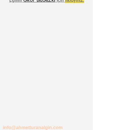
Eğitim
GRUP BİLGİLERİ
için
tıklayınız.
BLOG' da yer almasını istediğiniz yazılar
için üye olup email atabilirsiniz...
info@ahmetturanalgin.com