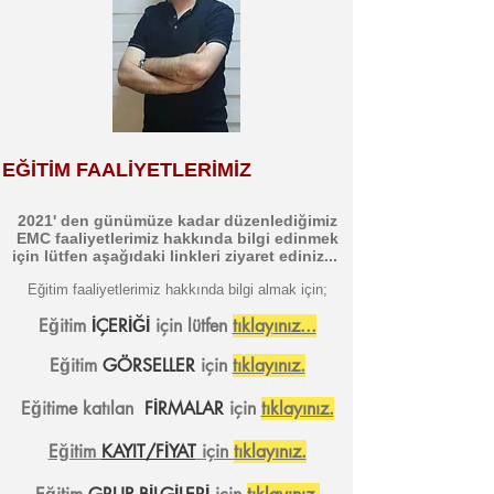
EĞİTİM FAALİYETLERİMİZ
2021' den günümüze kadar düzenlediğimiz
EMC faaliyetlerimiz hakkında bilgi edinmek
için lütfen aşağıdaki linkleri ziyaret ediniz...
Eğitim faaliyetlerimiz hakkında bilgi almak içi
n;
Eğitim
İÇERİĞİ
için lütfen
tıklay
ınız...
Eğitim
GÖRSELLER
için
tıklayınız.
Eğitime katılan
FİRMALAR
için
tıklayınız.
Eğitim
KAYIT/FİYAT
için
tıklayınız.