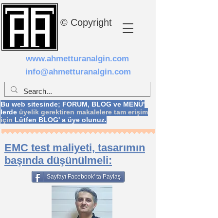
© Copyright
www.ahmetturanalgin.com
info@ahmetturanalgin.com
Bu web sitesinde; FORUM, BLOG ve MENÜ'
lerde
üyelik gerektiren makalelere tam erişim
için
Lütfen BLOG' a üye olunuz.
EMC test maliyeti, tasarımın
başında düşünülmeli:
Sayfayı Facebook' ta Paylaş