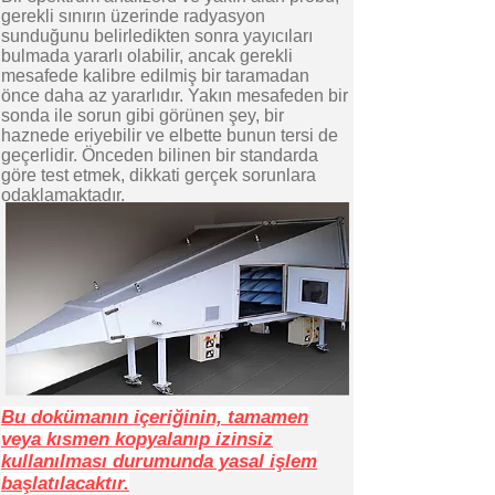
gerekli sınırın üzerinde radyasyon
sunduğunu belirledikten sonra yayıcıları
bulmada yararlı olabilir, ancak gerekli
mesafede kalibre edilmiş bir taramadan
önce daha az yararlıdır. Yakın mesafeden bir
sonda ile sorun gibi görünen şey, bir
haznede eriyebilir ve elbette bunun tersi de
geçerlidir. Önceden bilinen bir standarda
göre test etmek, dikkati gerçek sorunlara
odaklamaktadır.
Bu dokümanın içeriğinin, tamamen
veya kısmen kopyalanıp izinsiz
kullanılması durumunda yasal işlem
başlatılacaktır.