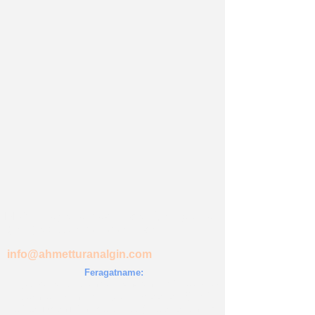
BLOG' da yer almasını istediğiniz yazılar
için üye olup email atabilirsiniz...
info@ahmetturanalgin.com
Feragatname:
Bu yazıda ve
"www.ahmetturanalgin.com"
web sitesi
üzerinde verilen tüm bilgiler, Firmalar' a "Eğitim"
ve
"Danışmanlık" hizmetleri içeriğiyle aktarılan tüm