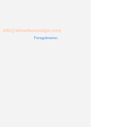
BLOG' da yer almasını istediğiniz yazılar
için üye olup email atabilirsiniz...
info@ahmetturanalgin.com
Feragatname:
Bu yazıda ve
"www.ahmetturanalgin.com"
web sitesi
üzerinde verilen tüm bilgiler, Firmalar' a "Eğitim"
ve
"Danışmanlık" hizmetleri içeriğiyle aktarılan tüm
bilgiler, 29 yıllık mühendislik tecrübeleriyle verilen
bilgilerdir. Verilen tüm bilgilerin doğru ve güvenilir
olduğuna inanılmaktadır.
Ancak; "Ahmet Turan Algın" veya
"
www.ahmetturanalgin.com
" bu tür bilgilerin
kullanımından doğabilecek herhangi bir patent veya
üçüncü şahısların haklarının ihlalinden sorumlu
değildir.
"Ahmet Turan Algın" veya
"
www.ahmetturanalgin.com
" dan herhangi bir patent
veya patent hakkı kapsamında dolaylı veya başka bir
şekilde lisans verilmez.