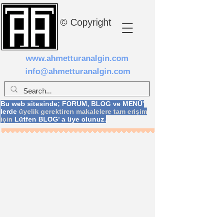
© Copyright
www.ahmetturanalgin.com
info@ahmetturanalgin.com
Bu web sitesinde; FORUM, BLOG ve MENÜ'
lerde
üyelik gerektiren makalelere tam erişim
için
Lütfen BLOG' a üye olunuz.